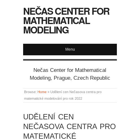
NEČAS CENTER FOR
MATHEMATICAL
MODELING
Menu
Nečas Center for Mathematical
Modeling, Prague, Czech Republic
Browse:
Home
»
Udělení cen Nečasova centra pro
matematické modelování pro rok 2022
UDĚLENÍ CEN
NEČASOVA CENTRA PRO
MATEMATICKÉ