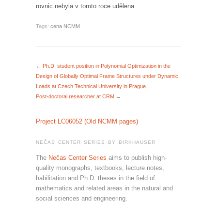
rovnic nebyla v tomto roce udělena
Tags:
cena NCMM
←
Ph.D. student position in Polynomial Optimization in the
Design of Globally Optimal Frame Structures under Dynamic
Loads at Czech Technical University in Prague
Post-doctoral researcher at CRM
→
Project LC06052 (Old NCMM pages)
NEČAS CENTER SERIES BY BIRKHAUSER
The
Nečas Center Series
aims to publish high-
quality monographs, textbooks, lecture notes,
habilitation and Ph.D. theses in the field of
mathematics and related areas in the natural and
social sciences and engineering.