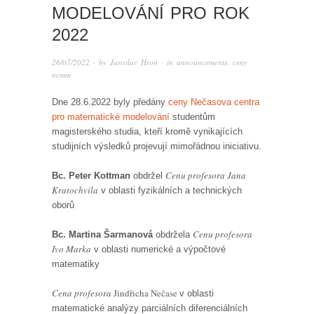
MODELOVÁNÍ PRO ROK
2022
26/07/2022
· by
Jaroslav Hron
· in
announcements
,
ceny
ncmm
Dne 28.6.2022 byly předány
ceny Nečasova centra
pro matematické modelování
studentům
magisterského studia, kteří kromě vynikajících
studijních výsledků projevují mimořádnou iniciativu.
Cenu profesora Jana
Bc. Peter Kottman
obdržel
Kratochvíla
v oblasti fyzikálních a technických
oborů
Cenu profesora
Bc. Martina Šarmanová
obdržela
Ivo Marka
v oblasti numerické a výpočtové
matematiky
Cena profesora
Jindřicha Nečase
v oblasti
matematické analýzy parciálních diferenciálních